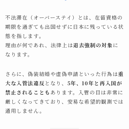
不法滞在（オーバーステイ）とは、在留資格の
期限を過ぎても出国せずに日本に残っている状
態を指します。
理由が何であれ、法律上は
退去強制の対象
に
なります。
さらに、偽装結婚や虚偽申請といった行為は
重
大な入管法違反
となり、
5年、10年と再入国が
禁止されることも
あります。入管の目は非常に
厳しくなってきており、安易な希望的観測では
通用しません。